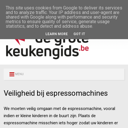
This site uses cookies from Google to deliver its services
and to analyze traffic. Your IP address and user-agent are
shared with Google along with performance and security
metrics to ensure quality of service, generate usage
statistics, and to detect and address abuse.
LEARN MORE
GOT IT
MENU
Veiligheid bij espressomachines
We moeten veilig omgaan met de espressomachine, vooral
indien er kleine kinderen in de buurt zijn. Plaats de
espressomachine misschien iets hoger zodat uw kinderen er