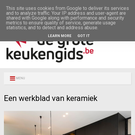
This site uses cookies from Google to deliver its services
and to analyze traffic. Your IP address and user-agent are
shared with Google along with performance and security
metrics to ensure quality of service, generate usage
statistics, and to detect and address abuse.
LEARN MORE
GOT IT
MENU
Een werkblad van keramiek