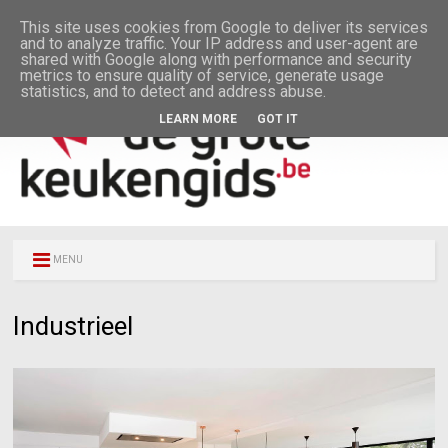
This site uses cookies from Google to deliver its services
and to analyze traffic. Your IP address and user-agent are
shared with Google along with performance and security
metrics to ensure quality of service, generate usage
statistics, and to detect and address abuse.
LEARN MORE
GOT IT
MENU
Industrieel