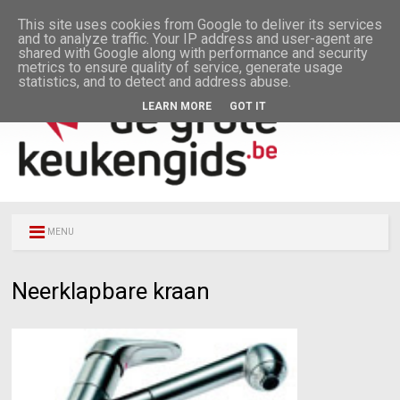
This site uses cookies from Google to deliver its services
and to analyze traffic. Your IP address and user-agent are
shared with Google along with performance and security
metrics to ensure quality of service, generate usage
statistics, and to detect and address abuse.
LEARN MORE
GOT IT
MENU
Neerklapbare kraan