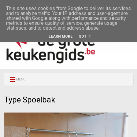
This site uses cookies from Google to deliver its services
and to analyze traffic. Your IP address and user-agent are
shared with Google along with performance and security
metrics to ensure quality of service, generate usage
statistics, and to detect and address abuse.
LEARN MORE
GOT IT
MENU
Type Spoelbak