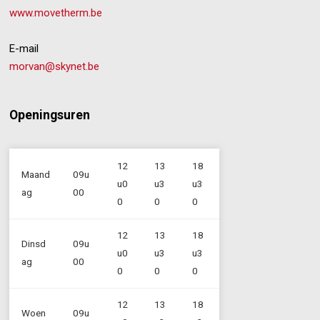
www.movetherm.be
E-mail
morvan@skynet.be
Openingsuren
12
13
18
Maand
09u
u0
u3
u3
ag
00
0
0
0
12
13
18
Dinsd
09u
u0
u3
u3
ag
00
0
0
0
12
13
18
Woen
09u