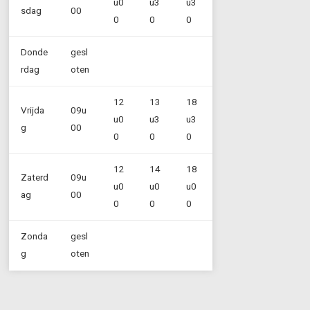
u0
u3
u3
sdag
00
0
0
0
Donde
gesl
rdag
oten
12
13
18
Vrijda
09u
u0
u3
u3
g
00
0
0
0
12
14
18
Zaterd
09u
u0
u0
u0
ag
00
0
0
0
Zonda
gesl
g
oten