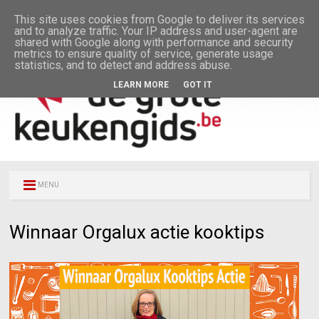
This site uses cookies from Google to deliver its services
and to analyze traffic. Your IP address and user-agent are
shared with Google along with performance and security
metrics to ensure quality of service, generate usage
statistics, and to detect and address abuse.
LEARN MORE
GOT IT
MENU
Winnaar Orgalux actie kooktips